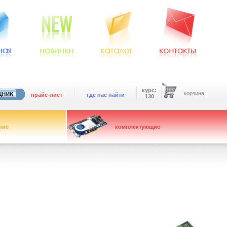
курс:
корзина
прайс-лист
где нас найти
130
ние
комплектующие