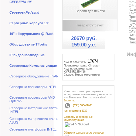
СЕРВЕРЫ 19"
Объ
Объё
Коли
Версия для печати
Серверы Pedestal
Такт
Проп
Под
Серверные корпуса 19"
Буфе
Товар отсутсвует
Тай
CAS 
19" оборудование @-Rack
RAS 
20670 руб.
Row 
Напр
159.00 y.e.
Оборудование TFortis
Инф
IP видеонаблюдение
Код в каталоге:
Серверные Комплектующие
Производитель: Kingston
Код производителя:
KVR18R13D4/16
Статус: Товар отсутствует
Серверное оборудование TYAN
Серверные процессоры INTEL
У нас постоянно расширяется
ассортимент и возможно уже есть то
Серверные процессоры AMD
что Вы ищете. Не откладывайте!
Звоните:
Opteron
(495) 925-00-61
Серверные материнские платы
или пишите в ICQ
INTEL
Серверы и серверные
Серверные материнские платы
комплектующие
ASUS
247-763-524
Серверные платформы INTEL
Общие и финансовые вопросы