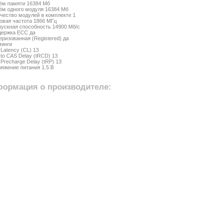
ём памяти 16384 Мб
м одного модуля 16384 Мб
чество модулей в комплекте 1
овая частота 1866 МГц
ускная способность 14900 Мб/с
держка ECC да
ризованная (Registered) да
минги
Latency (CL) 13
to CAS Delay (tRCD) 13
Precharge Delay (tRP) 13
яжение питания 1.5 В
ормация о производителе: