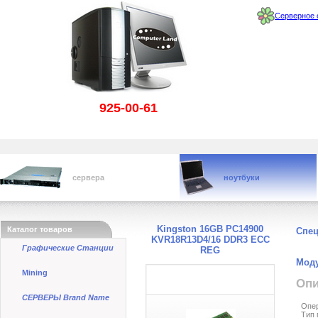
Серверное 
925-00-61
сервера
ноутбуки
Kingston 16GB PC14900
Каталог товаров
Спе
KVR18R13D4/16 DDR3 ECC
Графические Станции
REG
Моду
Mining
Опи
СЕРВЕРЫ Brand Name
Опер
Тип