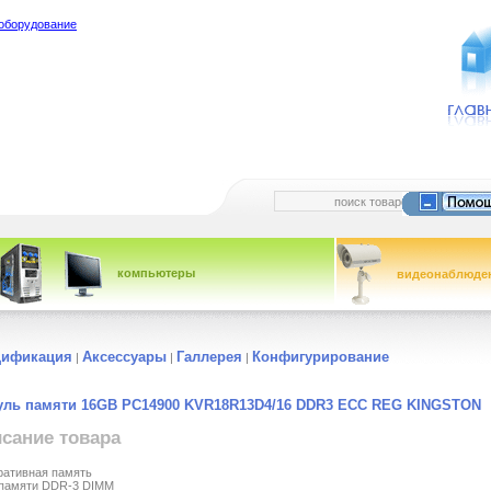
оборудование
компьютеры
видеонаблюде
цификация
Аксессуары
Галлерея
Конфигурирование
|
|
|
ль памяти 16GB PC14900 KVR18R13D4/16 DDR3 ECC REG KINGSTON
сание товара
ативная память
 памяти DDR-3 DIMM