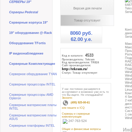
О
СЕРВЕРЫ 19"
6487
Версия для печати
Tekr
Seri
Серверы Pedestal
Товар отсутсвует
Серверные корпуса 19"
Конт
8060 руб.
19" оборудование @-Rack
данн
Seri
62.00 y.e.
Оборудование TFortis
Макс
Макс
Проц
IP видеонаблюдение
Разъ
Код в каталоге:
Под
Производитель: Tekram
RAID
Код производителя: TR824
Серверные Комплектующие
RAID
Сайт производителя:
Под
http://tekram.ru/
Wind
Статус: Товар отсутствует
Серверное оборудование TYAN
Win
Wind
Wind
Серверные процессоры INTEL
Win
У нас постоянно расширяется
Linu
ассортимент и возможно уже есть то
Комп
Серверные процессоры AMD
что Вы ищете. Не откладывайте!
4 Se
Звоните:
Opteron
2 ка
(495) 925-00-61
диск
Серверные материнские платы
инст
или пишите в ICQ
INTEL
Сис
Серверы и серверные
1 св
Серверные материнские платы
комплектующие
Wind
ASUS
247-763-524
Серверные платформы INTEL
Инф
Общие и финансовые вопросы