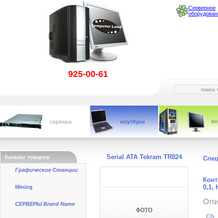
Серверное
оборудован
925-00-61
к
сервера
ноутбуки
Serial ATA Tekram TR824
Каталог товаров
Спе
Графические Станции
Конт
0,1,
Mining
Опи
СЕРВЕРЫ Brand Name