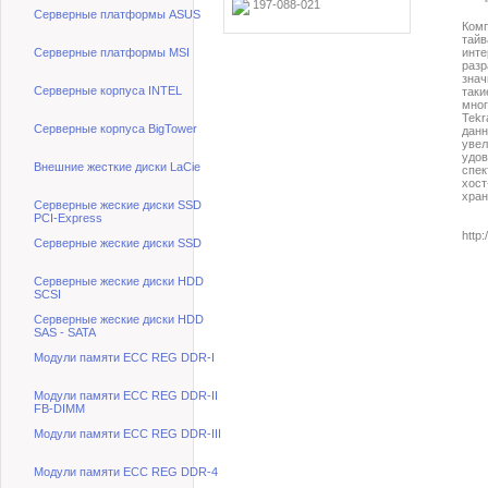
197-088-021
Серверные платформы ASUS
Комп
тайв
Серверные платформы MSI
инте
разр
знач
Серверные корпуса INTEL
таки
мног
Tekr
Серверные корпуса BigTower
данн
увел
удов
Внешние жесткие диски LaCie
спек
хост
хран
Серверные жеские диски SSD
PCI-Express
http:
Серверные жеские диски SSD
Серверные жеские диски HDD
SCSI
Серверные жеские диски HDD
SAS - SATA
Модули памяти ECC REG DDR-I
Модули памяти ECC REG DDR-II
FB-DIMM
Модули памяти ECC REG DDR-III
Модули памяти ECC REG DDR-4