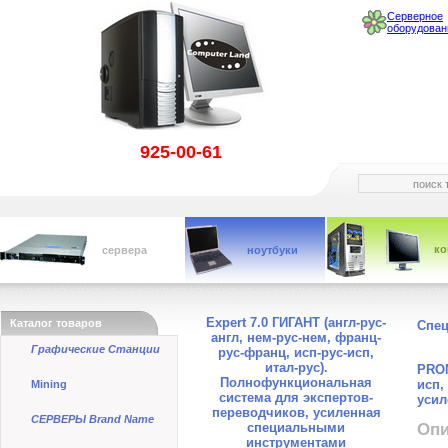
Серверное
оборудован
925-00-61
к
сервера
ноутбуки
Expert 7.0 ГИГАНТ (англ-рус-
Каталог товаров
Спе
англ, нем-рус-нем, франц-
Графические Станции
рус-франц, исп-рус-исп,
итал-рус).
PROM
Полнофункциональная
исп,
Mining
система для экспертов-
усил
переводчиков, усиленная
СЕРВЕРЫ Brand Name
Опи
специальными
инструментами