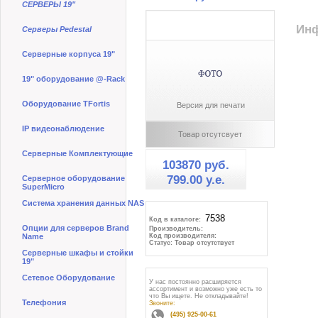
СЕРВЕРЫ 19"
Инф
Серверы Pedestal
Серверные корпуса 19"
19" оборудование @-Rack
Оборудование TFortis
Версия для печати
IP видеонаблюдение
Товар отсутсвует
Серверные Комплектующие
103870 руб.
799.00 y.e.
Серверное оборудование
SuperMicro
Система хранения данных NAS
Код в каталоге:
Опции для серверов Brand
Производитель:
Name
Код производителя:
Статус: Товар отсутствует
Серверные шкафы и стойки
19"
Сетевое Оборудование
У нас постоянно расширяется
ассортимент и возможно уже есть то
что Вы ищете. Не откладывайте!
Телефония
Звоните:
(495) 925-00-61